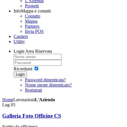
L'Azienda
Progetti
Info
Mappa e contatti
Contatto
Mappa
Partners
Invia POS
Cantieri
Utility
Login
Area Riservata
Ricordami
Login
Password dimenticata?
Nome utente dimenticato?
Registrati
Home
Lavorazioni
L'Azienda
Lug
05
Galleria Foto Officine CS
Scritto da officinecs.